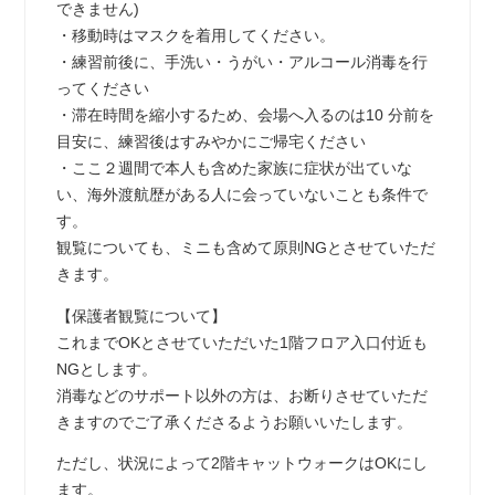
できません)
・移動時はマスクを着用してください。
・練習前後に、手洗い・うがい・アルコール消毒を行
ってください
・滞在時間を縮小するため、会場へ入るのは10 分前を
目安に、練習後はすみやかにご帰宅ください
・ここ２週間で本人も含めた家族に症状が出ていな
い、海外渡航歴がある人に会っていないことも条件で
す。
観覧についても、ミニも含めて原則NGとさせていただ
きます。
【保護者観覧について】
これまでOKとさせていただいた1階フロア入口付近も
NGとします。
消毒などのサポート以外の方は、お断りさせていただ
きますのでご了承くださるようお願いいたします。
ただし、状況によって2階キャットウォークはOKにし
ます。