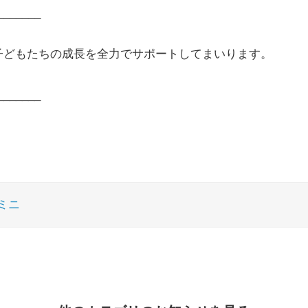
_______
子どもたちの成長を全力でサポートしてまいります。
_______
ミニ