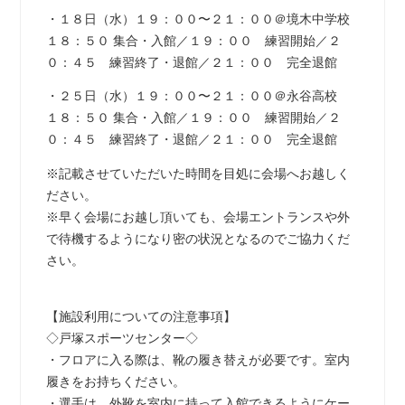
・１８日（水）１９：００〜２１：００＠境木中学校
１８：５０ 集合・入館／１９：００ 練習開始／２
０：４５ 練習終了・退館／２１：００ 完全退館
・２５日（水）１９：００〜２１：００＠永谷高校
１８：５０ 集合・入館／１９：００ 練習開始／２
０：４５ 練習終了・退館／２１：００ 完全退館
※記載させていただいた時間を目処に会場へお越しく
ださい。
※早く会場にお越し頂いても、会場エントランスや外
で待機するようになり密の状況となるのでご協力くだ
さい。
【施設利用についての注意事項】
◇戸塚スポーツセンター◇
・フロアに入る際は、靴の履き替えが必要です。室内
履きをお持ちください。
・選手は、外靴を室内に持って入館できるようにケー