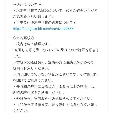
〜送迎について〜
・境木中学校での練習について、必ずご確認いただき
ご協力をお願い致します。
▼※重要※境木中学校の送迎について▼
https://seagulls-bb.com/archives/9658
◇永谷高校◇
・校内は全て禁煙です。
･送迎して頂く際、校内へ車の乗り入れの許可を頂きま
した。
→学校前の道は狭く、近隣の方に迷惑がかかるので、
校内へお入りください。
→門が開いてていない場合がございます。その際は門
を開けてご利用ください。
・長時間の駐車になる場合（１５分以上の駐車）は、
近隣の駐車場をご利用ください。
・外靴から、室内履きへ必ず履き替えてください。
・正門から体育館まで、寄り道せずに真っ直ぐお越し
ください。