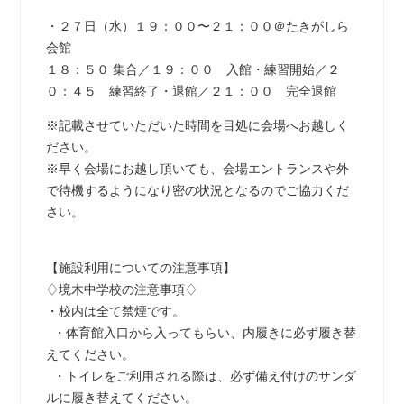
・２７日（水）１９：００〜２１：００＠たきがしら
会館
１８：５０ 集合／１９：００ 入館・練習開始／２
０：４５ 練習終了・退館／２１：００ 完全退館
※記載させていただいた時間を目処に会場へお越しく
ださい。
※早く会場にお越し頂いても、会場エントランスや外
で待機するようになり密の状況となるのでご協力くだ
さい。
【施設利用についての注意事項】
♢境木中学校の注意事項♢
・校内は全て禁煙です。
・体育館入口から入ってもらい、内履きに必ず履き替
えてください。
・トイレをご利用される際は、必ず備え付けのサンダ
ルに履き替えてください。