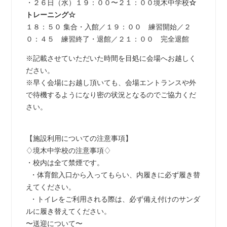
・２６日（水）１９：００〜２１：００境木中学校
☆
トレーニング☆
１８：５０ 集合・入館／１９：００ 練習開始／２
０：４５ 練習終了・退館／２１：００ 完全退館
※記載させていただいた時間を目処に会場へお越しく
ださい。
※早く会場にお越し頂いても、会場エントランスや外
で待機するようになり密の状況となるのでご協力くだ
さい。
【施設利用についての注意事項】
♢境木中学校の注意事項♢
・校内は全て禁煙です。
・体育館入口から入ってもらい、内履きに必ず履き替
えてください。
・トイレをご利用される際は、必ず備え付けのサンダ
ルに履き替えてください。
〜送迎について〜