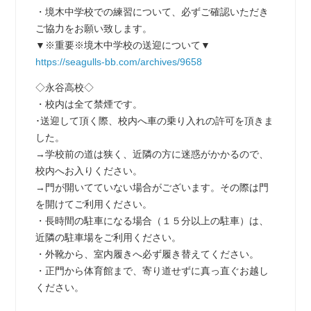
・境木中学校での練習について、必ずご確認いただき
ご協力をお願い致します。
▼※重要※境木中学校の送迎について▼
https://seagulls-bb.com/archives/9658
◇永谷高校◇
・校内は全て禁煙です。
･送迎して頂く際、校内へ車の乗り入れの許可を頂きま
した。
→学校前の道は狭く、近隣の方に迷惑がかかるので、
校内へお入りください。
→門が開いてていない場合がございます。その際は門
を開けてご利用ください。
・長時間の駐車になる場合（１５分以上の駐車）は、
近隣の駐車場をご利用ください。
・外靴から、室内履きへ必ず履き替えてください。
・正門から体育館まで、寄り道せずに真っ直ぐお越し
ください。