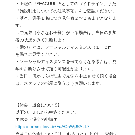
・上記の『SEAGUULLSとしてのガイドライン』また
『施設利用についての注意事項』をご確認ください。
・基本、選手１名につき見学者２〜３名までとなりま
す。
→ご兄弟（小さなお子様）がいる場合は、当日の参加
者の状況をみて判断します
・隣の方とは、ソーシャルディスタンス（１．５m）
を保ちご見学ください。
・ソーシャルディスタンスを保てなくなる場合は、見
学をお断りさせて頂く可能性があります。
・当日、何かしらの理由で見学を中止させて頂く場合
は、スタッフの指示に従うようお願いします。
【休会・退会について】
以下の、URLから申込ください。
▼休会・退会の申請▼
https://forms.gle/vLb6VaAGnWjJSALL7
※４月の休会については、４/５（水）までにご登録く