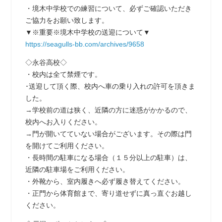
・境木中学校での練習について、必ずご確認いただき
ご協力をお願い致します。
▼※重要※境木中学校の送迎について▼
https://seagulls-bb.com/archives/9658
◇永谷高校◇
・校内は全て禁煙です。
･送迎して頂く際、校内へ車の乗り入れの許可を頂きま
した。
→学校前の道は狭く、近隣の方に迷惑がかかるので、
校内へお入りください。
→門が開いてていない場合がございます。その際は門
を開けてご利用ください。
・長時間の駐車になる場合（１５分以上の駐車）は、
近隣の駐車場をご利用ください。
・外靴から、室内履きへ必ず履き替えてください。
・正門から体育館まで、寄り道せずに真っ直ぐお越し
ください。