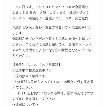
・２８日（水）１９：００〜２１：００＠永谷高校
１８：５０ 集合・入館／１９：００ 練習開始／２
０：４５ 練習終了・退館／２１：００ 完全退館
※急きょ状況が変わり変更の場合はすぐに連絡をいた
します。
※記載させていただいた時間を目処に会場へお越しく
ださい。早く会場にお越し頂いても、会場エントラン
スや外で待機するようになり密の状況となるのでご協
力ください。
【施設利用についての注意事項】
♢境木中学校の注意事項♢
・校内は全て禁煙です。
・体育館入口から入ってもらい、内履きに必ず履き替
えてください。
・トイレをお使いになられる際は、必ず備え付けのサ
ンダルに履き替えてください。
〜送迎について〜