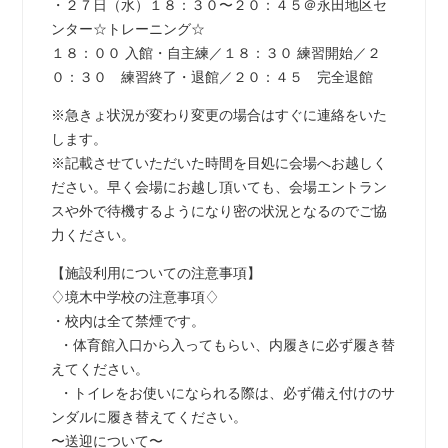
・２７日（水）１８：３０〜２０：４５＠永田地区セ
ンター☆トレーニング☆
１８：００ 入館・自主練／１８：３０ 練習開始／２
０：３０ 練習終了・退館／２０：４５ 完全退館
※急きょ状況が変わり変更の場合はすぐに連絡をいた
します。
※記載させていただいた時間を目処に会場へお越しく
ださい。早く会場にお越し頂いても、会場エントラン
スや外で待機するようになり密の状況となるのでご協
力ください。
【施設利用についての注意事項】
♢境木中学校の注意事項♢
・校内は全て禁煙です。
・体育館入口から入ってもらい、内履きに必ず履き替
えてください。
・トイレをお使いになられる際は、必ず備え付けのサ
ンダルに履き替えてください。
〜送迎について〜