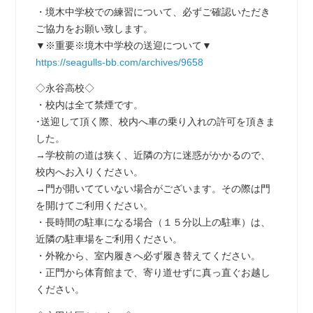
・境木中学校での練習について、必ずご確認いただき
ご協力をお願い致します。
▼※重要※境木中学校の送迎について▼
https://seagulls-bb.com/archives/9658
◇永谷高校◇
・校内は全て禁煙です。
･送迎して頂く際、校内へ車の乗り入れの許可を頂きま
した。
→学校前の道は狭く、近隣の方に迷惑がかかるので、
校内へお入りください。
→門が開いてていない場合がございます。その際は門
を開けてご利用ください。
・長時間の駐車になる場合（１５分以上の駐車）は、
近隣の駐車場をご利用ください。
・外靴から、室内履きへ必ず履き替えてください。
・正門から体育館まで、寄り道せずに真っ直ぐお越し
ください。