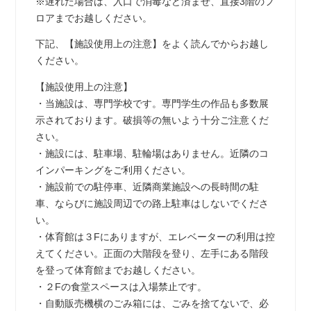
※遅れた場合は、入口で消毒など済ませ、直接3階のフ
ロアまでお越しください。
下記、【施設使用上の注意】をよく読んでからお越し
ください。
【施設使用上の注意】
・当施設は、専門学校です。専門学生の作品も多数展
示されております。破損等の無いよう十分ご注意くだ
さい。
・施設には、駐車場、駐輪場はありません。近隣のコ
インパーキングをご利用ください。
・施設前での駐停車、近隣商業施設への長時間の駐
車、ならびに施設周辺での路上駐車はしないでくださ
い。
・体育館は３Fにありますが、エレベーターの利用は控
えてください。正面の大階段を登り、左手にある階段
を登って体育館までお越しください。
・２Fの食堂スペースは入場禁止です。
・自動販売機横のごみ箱には、ごみを捨てないで、必