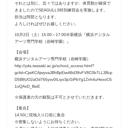
それとは別に、近々ではありますが、体育館が確保で
きましたのでSEAGULLS特別練習会を実施します。
担当は阿部となります。
よろしければぜひお越しください。
10月2日（土）15:00～17:00＠新横浜『横浜デジタル
アーツ専門学校（岩崎学園）』
【会場】
横浜デジタルアーツ専門学校（岩崎学園）
http://yda.iwasaki.ac.jp/school_access.html?
gclid=CjwKCAjwyvaJBhBpEiwA8d38vFV8C0b7LL3Bcp
D5B8UO2aOd765ysv0ILiyo3jcGiPbYg1Znh4uHexoC6
1oQAvD_BwE
※保護者の方の観覧は不可とさせていただきます。
【集合】
14:50に現地入り口前に集合
※密集しないようにお待ちください。