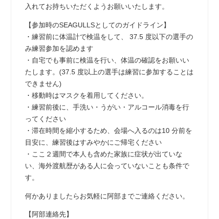
入れてお持ちいただくようお願いいたします。
【参加時のSEAGULLSとしてのガイドライン】
・練習前に体温計で検温をして、 37.5 度以下の選手の
み練習参加を認めます
・自宅でも事前に検温を行い、体温の確認をお願いい
たします。(37.5 度以上の選手は練習に参加することは
できません)
・移動時はマスクを着用してください。
・練習前後に、手洗い・うがい・アルコール消毒を行
ってください
・滞在時間を縮小するため、会場へ入るのは10 分前を
目安に、練習後はすみやかにご帰宅ください
・ここ２週間で本人も含めた家族に症状が出ていな
い、海外渡航歴がある人に会っていないことも条件で
す。
何かありましたらお気軽に阿部までご連絡ください。
【阿部連絡先】