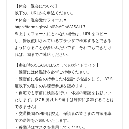
【休会・退会について】
以下の、URLから申込ください。
▼休会・退会受付フォーム▼
https://forms.gle/vLb6VaAGnWjJSALL7
※上手くフォームにとべない場合は、URLをコピー
し、普段使用されているプラウザで検索するとできる
ようになることが多いみたいです。それでもできなけ
れば、関までご連絡ください。
【参加時のSEAGULLSとしてのガイドライン】
・練習には体温計を必ずご持参ください。
・練習前に各自の持参した体温計で検温をして、 37.5
度以下の選手のみ練習参加を認めます 。
・自宅でも事前に検温を行い、体温の確認をお願いい
たします。(37.5 度以上の選手は練習に参加することは
できません)
・交通機関の利用は控え、保護者の皆さまの自家用車
での送迎をお願いいたします。
・移動時はマスクを着用してください。