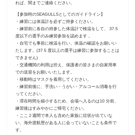
れば、関までご連絡ください。
【参加時のSEAGULLSとしてのガイドライン】
・練習には体温計を必ずご持参ください。
・練習前に各自の持参した体温計で検温をして、 37.5
度以下の選手のみ練習参加を認めます 。
・自宅でも事前に検温を行い、体温の確認をお願いい
たします。(37.5 度以上の選手は練習に参加することは
できません)
・交通機関の利用は控え、保護者の皆さまの自家用車
での送迎をお願いいたします。
・移動時はマスクを着用してください。
・練習前後に、手洗い・うがい・アルコール消毒を行
ってください。
・滞在時間を縮小するため、会場へ入るのは10 分前、
練習後はすみやかにご帰宅ください。
・ここ２週間で本人も含めた家族に症状が出ていな
い、海外渡航歴がある人に会っていないことも条件で
す。