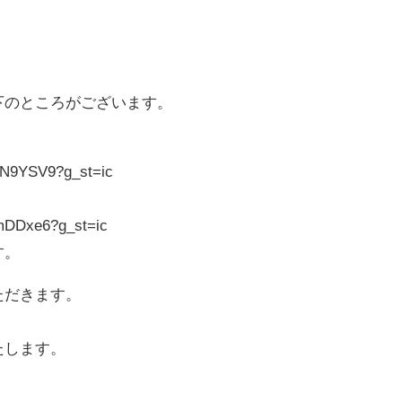
下のところがございます。
yN9YSV9?g_st=ic
mDDxe6?g_st=ic
す。
ただきます。
たします。