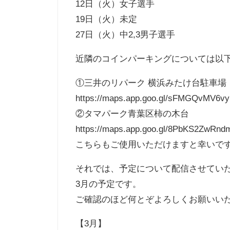
12日（火）女子選手
19日（火）未定
27日（火）中2,3男子選手
近隣のコインパーキングについては以
①三井のリパーク 横浜みたけ台駐車場
https://maps.app.goo.gl/sFMGQvMV6v
②タマパーク青葉区柿の木台
https://maps.app.goo.gl/8PbKS2ZwRnd
こちらもご使用いただけますと幸いで
それでは、予定について配信させてい
3月の予定です。
ご確認のほど何とぞよろしくお願いい
【3月】