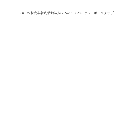
2019© 特定非営利活動法人SEAGULLSバスケットボールクラブ