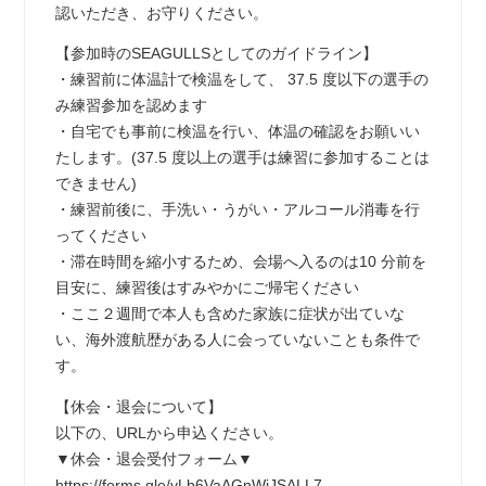
認いただき、お守りください。
【参加時のSEAGULLSとしてのガイドライン】
・練習前に体温計で検温をして、 37.5 度以下の選手の
み練習参加を認めます
・自宅でも事前に検温を行い、体温の確認をお願いい
たします。(37.5 度以上の選手は練習に参加することは
できません)
・練習前後に、手洗い・うがい・アルコール消毒を行
ってください
・滞在時間を縮小するため、会場へ入るのは10 分前を
目安に、練習後はすみやかにご帰宅ください
・ここ２週間で本人も含めた家族に症状が出ていな
い、海外渡航歴がある人に会っていないことも条件で
す。
【休会・退会について】
以下の、URLから申込ください。
▼休会・退会受付フォーム▼
https://forms.gle/vLb6VaAGnWjJSALL7