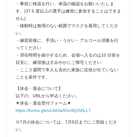
・事前に検温を行い、体温の確認をお願いいたしま
す。(37.5 度以上の選手は練習に参加することはできま
せん)
・移動時は無理のない範囲でマスクを着用してくださ
い。
・練習前後に、手洗い・うがい・アルコール消毒を行
ってください
・滞在時間を縮小するため、会場へ入るのは10 分前を
目安に、練習後はすみやかにご帰宅ください
・ここ２週間で本人も含めた家族に症状が出ていない
ことも条件です。
【休会・退会について】
以下の、URLから申込ください。
▼休会・退会受付フォーム▼
https://forms.gle/vLb6VaAGnWjJSALL7
※7月の休会については、7月5日までにご登録くださ
い。