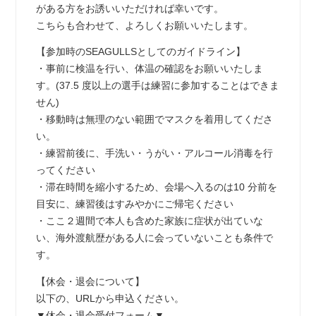
がある方をお誘いいただければ幸いです。
こちらも合わせて、よろしくお願いいたします。
【参加時のSEAGULLSとしてのガイドライン】
・事前に検温を行い、体温の確認をお願いいたしま
す。(37.5 度以上の選手は練習に参加することはできま
せん)
・移動時は無理のない範囲でマスクを着用してくださ
い。
・練習前後に、手洗い・うがい・アルコール消毒を行
ってください
・滞在時間を縮小するため、会場へ入るのは10 分前を
目安に、練習後はすみやかにご帰宅ください
・ここ２週間で本人も含めた家族に症状が出ていな
い、海外渡航歴がある人に会っていないことも条件で
す。
【休会・退会について】
以下の、URLから申込ください。
▼休会・退会受付フォーム▼