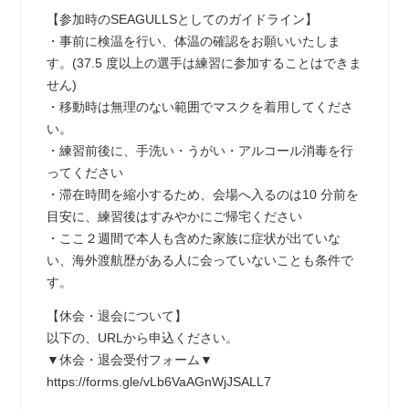
【参加時のSEAGULLSとしてのガイドライン】
・事前に検温を行い、体温の確認をお願いいたしま
す。(37.5 度以上の選手は練習に参加することはできま
せん)
・移動時は無理のない範囲でマスクを着用してくださ
い。
・練習前後に、手洗い・うがい・アルコール消毒を行
ってください
・滞在時間を縮小するため、会場へ入るのは10 分前を
目安に、練習後はすみやかにご帰宅ください
・ここ２週間で本人も含めた家族に症状が出ていな
い、海外渡航歴がある人に会っていないことも条件で
す。
【休会・退会について】
以下の、URLから申込ください。
▼休会・退会受付フォーム▼
https://forms.gle/vLb6VaAGnWjJSALL7