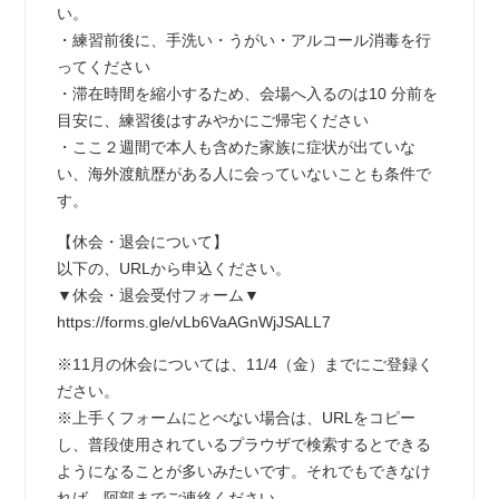
い。
・練習前後に、手洗い・うがい・アルコール消毒を行
ってください
・滞在時間を縮小するため、会場へ入るのは10 分前を
目安に、練習後はすみやかにご帰宅ください
・ここ２週間で本人も含めた家族に症状が出ていな
い、海外渡航歴がある人に会っていないことも条件で
す。
【休会・退会について】
以下の、URLから申込ください。
▼休会・退会受付フォーム▼
https://forms.gle/vLb6VaAGnWjJSALL7
※11月の休会については、11/4（金）までにご登録く
ださい。
※上手くフォームにとべない場合は、URLをコピー
し、普段使用されているプラウザで検索するとできる
ようになることが多いみたいです。それでもできなけ
れば、阿部までご連絡ください。