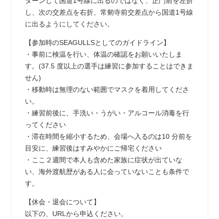
ターンして国道1号線に出るのではなく、正門前を左折
し、次の交差点を右折、常剱寺前交差点から国道1号線
に出るようにしてください。
【参加時のSEAGULLSとしてのガイドライン】
・事前に検温を行い、体温の確認をお願いいたしま
す。(37.5 度以上の選手は練習に参加することはできま
せん)
・移動時は無理のない範囲でマスクを着用してくださ
い。
・練習前後に、手洗い・うがい・アルコール消毒を行
ってください
・滞在時間を縮小するため、会場へ入るのは10 分前を
目安に、練習後はすみやかにご帰宅ください
・ここ２週間で本人も含めた家族に症状が出ていな
い、海外渡航歴がある人に会っていないことも条件で
す。
【休会・退会について】
以下の、URLから申込ください。