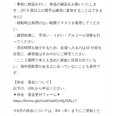
・事前に検温を行い、体温の確認をお願いいたしま
す。(37.5 度以上の選手は練習に参加することはできま
せん)
・移動時は無理のない範囲でマスクを着用してくださ
い。
・練習前後に、手洗い・うがい・アルコール消毒を行
ってください
・滞在時間を縮小するため、会場へ入るのは10 分前を
目安に、練習後はすみやかにご帰宅ください
・ここ２週間で本人も含めた家族に症状が出ていな
い、海外渡航歴がある人に会っていないことも条件で
す。
【休会・退会について】
以下の、URLから申込ください。
▼休会・退会受付フォーム▼
https://forms.gle/vLb6VaAGnWjJSALL7
※8月の休会については、8/4（木）までにご登録くだ