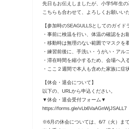
先日もお伝えしましたが、小学5年生の
こちらも合わせて、よろしくお願いい
【参加時のSEAGULLSとしてのガイド
・事前に検温を行い、体温の確認をお願い
・移動時は無理のない範囲でマスクを
・練習前後に、手洗い・うがい・アル
・滞在時間を縮小するため、会場へ入る
・ここ２週間で本人も含めた家族に症
【休会・退会について】
以下の、URLから申込ください。
▼休会・退会受付フォーム▼
https://forms.gle/vLb6VaAGnWjJSALL7
※6月の休会については、6/7（火）ま