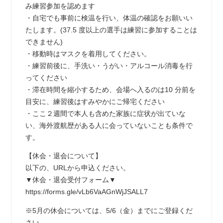
み練習参加を認めます
・自宅でも事前に検温を行い、体温の確認をお願いい
たします。(37.5 度以上の選手は練習に参加することは
できません)
・移動時はマスクを着用してください。
・練習前後に、手洗い・うがい・アルコール消毒を行
ってください
・滞在時間を縮小するため、会場へ入るのは10 分前を
目安に、練習後はすみやかにご帰宅ください
・ここ２週間で本人も含めた家族に症状が出ていな
い、海外渡航歴がある人に会っていないことも条件で
す。
【休会・退会について】
以下の、URLから申込ください。
▼休会・退会受付フォーム▼
https://forms.gle/vLb6VaAGnWjJSALL7
※5月の休会については、5/6（金）までにご登録くだ
さい。