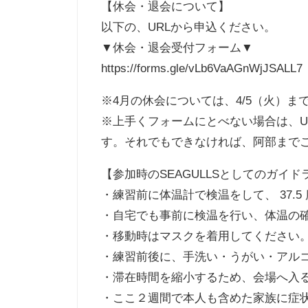
【休会・退会について】
以下の、URLから申込ください。
▼休会・退会受付フォーム▼
https://forms.gle/vLb6VaAGnWjJSALL7
※4月の休会については、4/5（火）ま
※上手くフォームにとべない場合は、U
す。それでもできなければ、阿部まで
【参加時のSEAGULLSとしてのガイド
・練習前に体温計で検温をして、 37.
・自宅でも事前に検温を行い、体温の確認
・移動時はマスクを着用してください
・練習前後に、手洗い・うがい・アル
・滞在時間を縮小するため、会場へ入る
・ここ２週間で本人も含めた家族に症