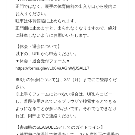
正門ではなく、裏手の体育館前の出入り口から校内に
お入りください。
駐車は体育館脇に止められます。
正門側に止めますと、出られなくなりますので、絶対
に駐車しないようにお願いいたします。
【休会・退会について】
以下の、URLから申込ください。
▼休会・退会受付フォーム▼
https://forms.gle/vLb6VaAGnWjJSALL7
※3月の休会については、3/7（月）までにご登録くだ
さい。
※上手くフォームにとべない場合は、URLをコピー
し、普段使用されているプラウザで検索するとできる
ようになることが多いみたいです。それでもできなけ
れば、阿部までご連絡ください。
【参加時のSEAGULLSとしてのガイドライン】
・練習前に体温計で検温をして、 37.5 度以下の選手の