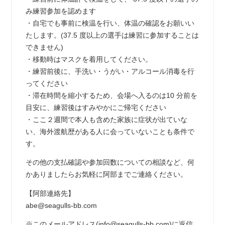
み練習参加を認めます
・自宅でも事前に検温を行い、体温の確認をお願いい
たします。(37.5 度以上の選手は練習に参加することは
できません)
・移動時はマスクを着用してください。
・練習前後に、手洗い・うがい・アルコール消毒を行
ってください
・滞在時間を縮小するため、会場へ入るのは10 分前を
目安に、練習後はすみやかにご帰宅ください
・ここ２週間で本人も含めた家族に症状が出ていな
い、海外渡航歴がある人に会っていないことも条件で
す。
その他の支払確認や参加回数についての相談など、何
かありましたらお気軽に阿部までご連絡ください。
【阿部連絡先】
abe@seagulls-bb.com
※このメールアドレス(info@seagulls-bb.com)に返信