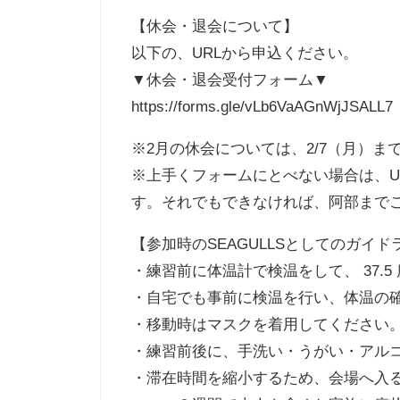
【休会・退会について】
以下の、URLから申込ください。
▼休会・退会受付フォーム▼
https://forms.gle/vLb6VaAGnWjJSALL7
※2月の休会については、2/7（月）ま
※上手くフォームにとべない場合は、U
す。それでもできなければ、阿部まで
【参加時のSEAGULLSとしてのガイド
・練習前に体温計で検温をして、 37.
・自宅でも事前に検温を行い、体温の確認
・移動時はマスクを着用してください
・練習前後に、手洗い・うがい・アル
・滞在時間を縮小するため、会場へ入る