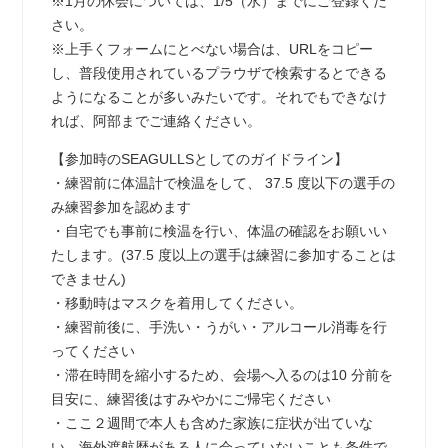
※1月の休会については、1/5（水）までにご登録くだ
さい。
※上手くフォームにとべない場合は、URLをコピー
し、普段使用されているプラウザで検索するとできる
ようになることが多いみたいです。それでもできなけ
れば、阿部までご連絡ください。
【参加時のSEAGULLSとしてのガイドライン】
・練習前に体温計で検温をして、 37.5 度以下の選手の
み練習参加を認めます
・自宅でも事前に検温を行い、体温の確認をお願いい
たします。(37.5 度以上の選手は練習に参加することは
できません)
・移動時はマスクを着用してください。
・練習前後に、手洗い・うがい・アルコール消毒を行
ってください
・滞在時間を縮小するため、会場へ入るのは10 分前を
目安に、練習後はすみやかにご帰宅ください
・ここ２週間で本人も含めた家族に症状が出ていな
い、海外渡航歴がある人に会っていないことも条件で