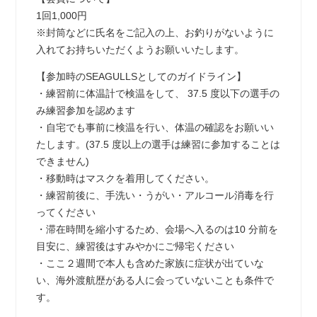
1回1,000円
※封筒などに氏名をご記入の上、お釣りがないように
入れてお持ちいただくようお願いいたします。
【参加時のSEAGULLSとしてのガイドライン】
・練習前に体温計で検温をして、 37.5 度以下の選手の
み練習参加を認めます
・自宅でも事前に検温を行い、体温の確認をお願いい
たします。(37.5 度以上の選手は練習に参加することは
できません)
・移動時はマスクを着用してください。
・練習前後に、手洗い・うがい・アルコール消毒を行
ってください
・滞在時間を縮小するため、会場へ入るのは10 分前を
目安に、練習後はすみやかにご帰宅ください
・ここ２週間で本人も含めた家族に症状が出ていな
い、海外渡航歴がある人に会っていないことも条件で
す。