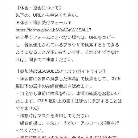
【休会・退会について】
以下の、URLから申込ください。
▼休会・退会受付フォーム▼
https://forms.gle/vLb6VaAGnWjJSALL7
※上手くフォームにとべない場合は、URLをコピー
し、普段使用されているプラウザで検索するとできる
ようになることが多いみたいです。それでもできなけ
れば、関までご連絡ください。
【参加時のSEAGULLSとしてのガイドライン】
・練習前に各自の持参した体温計で検温をして、 37.5
度以下の選手のみ練習参加を認めます 。
・自宅でも事前に検温を行い、体温の確認をお願いい
たします。(37.5 度以上の選手は練習に参加することは
できません)
・移動時はマスクを着用してください。
・練習前後に、手洗い・うがい・アルコール消毒を行
ってください。
・滞在時間を縮小するため、会場へ入るのは10 分前、