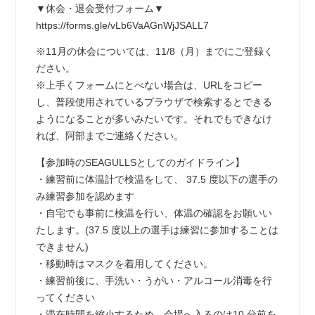
▼休会・退会受付フォーム▼
https://forms.gle/vLb6VaAGnWjJSALL7
※11月の休会については、11/8（月）までにご登録く
ださい。
※上手くフォームにとべない場合は、URLをコピー
し、普段使用されているプラウザで検索するとできる
ようになることが多いみたいです。それでもできなけ
れば、阿部までご連絡ください。
【参加時のSEAGULLSとしてのガイドライン】
・練習前に体温計で検温をして、 37.5 度以下の選手の
み練習参加を認めます
・自宅でも事前に検温を行い、体温の確認をお願いい
たします。(37.5 度以上の選手は練習に参加することは
できません)
・移動時はマスクを着用してください。
・練習前後に、手洗い・うがい・アルコール消毒を行
ってください
・滞在時間を縮小するため、会場へ入るのは10 分前を